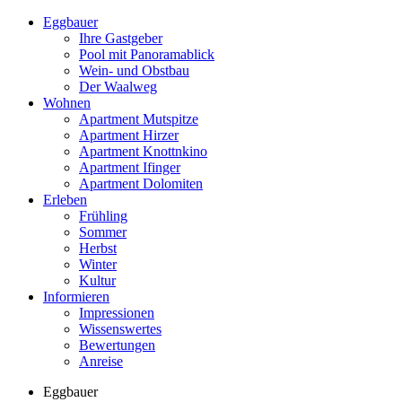
Eggbauer
Ihre Gastgeber
Pool mit Panoramablick
Wein- und Obstbau
Der Waalweg
Wohnen
Apartment Mutspitze
Apartment Hirzer
Apartment Knottnkino
Apartment Ifinger
Apartment Dolomiten
Erleben
Frühling
Sommer
Herbst
Winter
Kultur
Informieren
Impressionen
Wissenswertes
Bewertungen
Anreise
Eggbauer