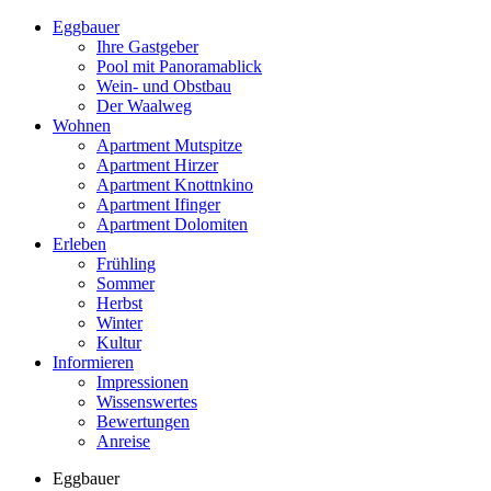
Eggbauer
Ihre Gastgeber
Pool mit Panoramablick
Wein- und Obstbau
Der Waalweg
Wohnen
Apartment Mutspitze
Apartment Hirzer
Apartment Knottnkino
Apartment Ifinger
Apartment Dolomiten
Erleben
Frühling
Sommer
Herbst
Winter
Kultur
Informieren
Impressionen
Wissenswertes
Bewertungen
Anreise
Eggbauer