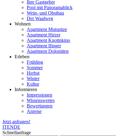
Ihre Gastgeber
Pool mit Panoramablick
Wein- und Obstbau
Der Waalweg
Wohnen
Apartment Mutspitze
Apartment Hirzer
Apartment Knottnkino
Apartment Ifinger
Apartment Dolomiten
Erleben
Frühling
Sommer
Herbst
Winter
Kultur
Informieren
Impressionen
Wissenswertes
Bewertungen
Anreise
Jetzt anfragen!
IT
EN
DE
Schnellanfrage