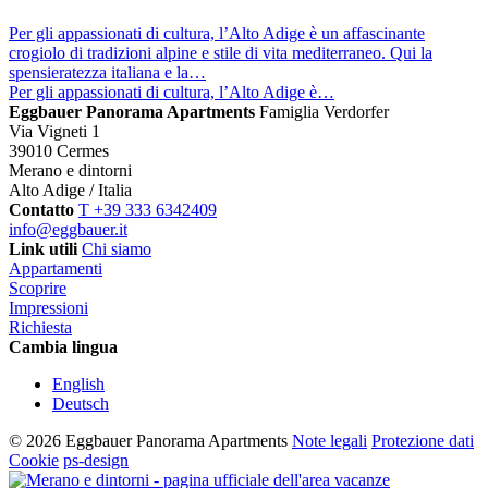
Per gli appassionati di cultura, l’Alto Adige è un affascinante
crogiolo di tradizioni alpine e stile di vita mediterraneo. Qui la
spensieratezza italiana e la…
Per gli appassionati di cultura, l’Alto Adige è…
Eggbauer Panorama Apartments
Famiglia Verdorfer
Via Vigneti 1
39010 Cermes
Merano e dintorni
Alto Adige / Italia
Contatto
T +39 333 6342409
info@eggbauer.it
Link utili
Chi siamo
Appartamenti
Scoprire
Impressioni
Richiesta
Cambia lingua
English
Deutsch
© 2026 Eggbauer Panorama Apartments
Note legali
Protezione dati
Cookie
ps-design