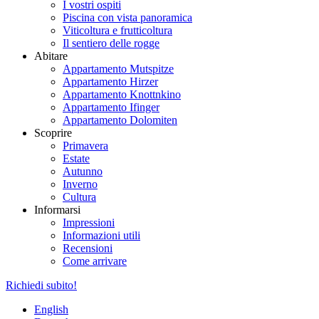
I vostri ospiti
Piscina con vista panoramica
Viticoltura e frutticoltura
Il sentiero delle rogge
Abitare
Appartamento Mutspitze
Appartamento Hirzer
Appartamento Knottnkino
Appartamento Ifinger
Appartamento Dolomiten
Scoprire
Primavera
Estate
Autunno
Inverno
Cultura
Informarsi
Impressioni
Informazioni utili
Recensioni
Come arrivare
Richiedi subito!
English