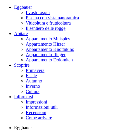
Eggbauer
I vostri ospiti
Piscina con vista panoramica
Viticoltura e frutticoltura
Il sentiero delle rogge
Abitare
Appartamento Mutspitze
Appartamento Hirzer
Appartamento Knottnkino
Appartamento Ifinger
Appartamento Dolomiten
Scoprire
Primavera
Estate
Autunno
Inverno
Cultura
Informarsi
Impressioni
Informazioni utili
Recensioni
Come arrivare
Eggbauer