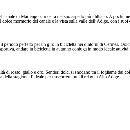
o del canale di Marlengo si mostra nel suo aspetto più idilliaco. A poch
il dolce mormorio del canale e la vista sulla valle dell’Adige, con i suo
il periodo perfetto per un giro in bicicletta nei dintorni di Cermes. Dolci
ortiva, andare in bicicletta in autunno coniuga in modo ideale attività fi
tà di rosso, giallo e oro. Sentieri dolci si snodano tra il fogliame dai c
za della stagione: l’ideale per trascorrere ore di relax in Alto Adige.