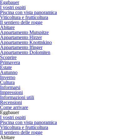
Eggbauer
I vostri ospiti
Piscina con vista panoramica
Viticoltura e frutticoltura
Il sentiero delle rogge
Abitare
Appartamento Mutspitze
Appartamento Hirzer
Appartamento Knottnkino
Appartamento Ifinger
Appartamento Dolomiten
Scoprire
Primavera
Estate
Autunno
Inverno
Cultura
Informarsi
Impressioni
Informazioni utili
Recensioni
Come arrivare
Eggbauer
I vostri ospiti
Piscina con vista panoramica
Viticoltura e frutticoltura
Il sentiero delle rogge
Abitare