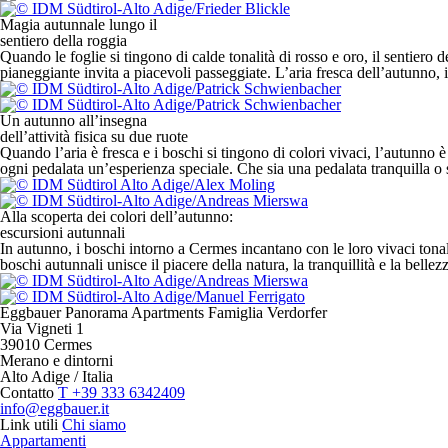
Magia autunnale lungo il
sentiero della roggia
Quando le foglie si tingono di calde tonalità di rosso e oro, il sentier
pianeggiante invita a piacevoli passeggiate. L’aria fresca dell’autunno, 
Un autunno all’insegna
dell’attività fisica su due ruote
Quando l’aria è fresca e i boschi si tingono di colori vivaci, l’autunno è 
ogni pedalata un’esperienza speciale. Che sia una pedalata tranquilla o sp
Alla scoperta dei colori dell’autunno:
escursioni autunnali
In autunno, i boschi intorno a Cermes incantano con le loro vivaci tonali
boschi autunnali unisce il piacere della natura, la tranquillità e la bellez
Eggbauer Panorama Apartments
Famiglia Verdorfer
Via Vigneti 1
39010 Cermes
Merano e dintorni
Alto Adige / Italia
Contatto
T +39 333 6342409
info@eggbauer.it
Link utili
Chi siamo
Appartamenti