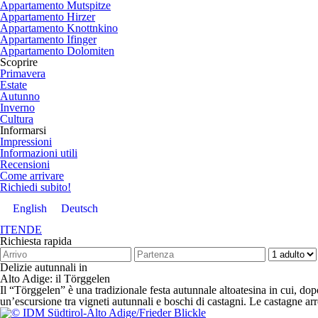
Appartamento Mutspitze
Appartamento Hirzer
Appartamento Knottnkino
Appartamento Ifinger
Appartamento Dolomiten
Scoprire
Primavera
Estate
Autunno
Inverno
Cultura
Informarsi
Impressioni
Informazioni utili
Recensioni
Come arrivare
Richiedi subito!
English
Deutsch
IT
EN
DE
Richiesta rapida
Delizie autunnali in
Alto Adige: il Törggelen
Il “Törggelen” è una tradizionale festa autunnale altoatesina in cui, d
un’escursione tra vigneti autunnali e boschi di castagni. Le castagne ar