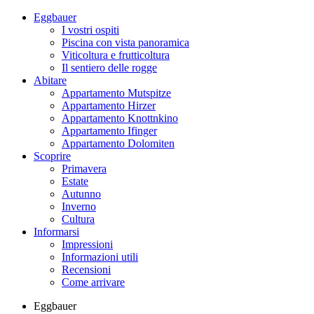
Eggbauer
I vostri ospiti
Piscina con vista panoramica
Viticoltura e frutticoltura
Il sentiero delle rogge
Abitare
Appartamento Mutspitze
Appartamento Hirzer
Appartamento Knottnkino
Appartamento Ifinger
Appartamento Dolomiten
Scoprire
Primavera
Estate
Autunno
Inverno
Cultura
Informarsi
Impressioni
Informazioni utili
Recensioni
Come arrivare
Eggbauer