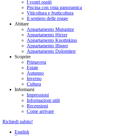
I vostri ospiti
Piscina con vista panoramica
Viticoltura e frutticoltura
Il sentiero delle rogge
Abitare
Appartamento Mutspitze
Appartamento Hirzer
Appartamento Knottnkino
Appartamento Ifinger
Appartamento Dolomiten
Scoprire
Primavera
Estate
Autunno
Inverno
Cultura
Informarsi
Impressioni
Informazioni utili
Recensioni
Come arrivare
Richiedi subito!
English