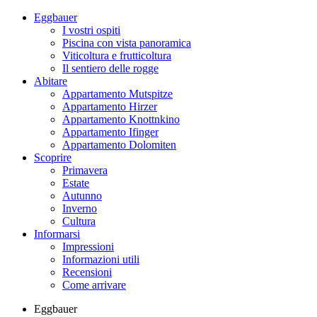
Eggbauer
I vostri ospiti
Piscina con vista panoramica
Viticoltura e frutticoltura
Il sentiero delle rogge
Abitare
Appartamento Mutspitze
Appartamento Hirzer
Appartamento Knottnkino
Appartamento Ifinger
Appartamento Dolomiten
Scoprire
Primavera
Estate
Autunno
Inverno
Cultura
Informarsi
Impressioni
Informazioni utili
Recensioni
Come arrivare
Eggbauer