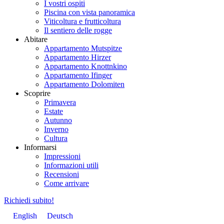
I vostri ospiti
Piscina con vista panoramica
Viticoltura e frutticoltura
Il sentiero delle rogge
Abitare
Appartamento Mutspitze
Appartamento Hirzer
Appartamento Knottnkino
Appartamento Ifinger
Appartamento Dolomiten
Scoprire
Primavera
Estate
Autunno
Inverno
Cultura
Informarsi
Impressioni
Informazioni utili
Recensioni
Come arrivare
Richiedi subito!
English
Deutsch