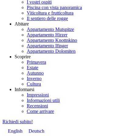
I vostri ospiti
Piscina con vista panoramica
Viticoltura e frutticoltura
Il sentiero delle rogge
Abitare
Appartamento Mutspitze
Appartamento Hirzer
Appartamento Knottnkino
Appartamento Ifinger
Appartamento Dolomiten
Scoprire
Primavera
Estate
Autunno
Inverno
Cultura
Informarsi
Impressioni
Informazioni utili
Recensioni
Come arrivare
Richiedi subito!
English
Deutsch