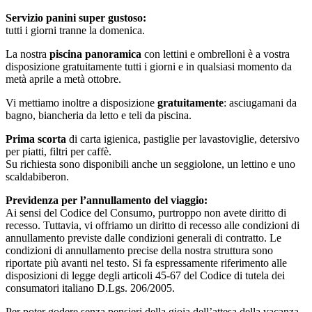
Servizio panini super gustoso:
tutti i giorni tranne la domenica.
La nostra
piscina panoramica
con lettini e ombrelloni è a vostra
disposizione gratuitamente tutti i giorni e in qualsiasi momento da
metà aprile a metà ottobre.
Vi mettiamo inoltre a disposizione
gratuitamente
: asciugamani da
bagno, biancheria da letto e teli da piscina.
Prima scorta
di carta igienica, pastiglie per lavastoviglie, detersivo
per piatti, filtri per caffè.
Su richiesta sono disponibili anche un seggiolone, un lettino e uno
scaldabiberon.
Previdenza per l’annullamento del viaggio:
Ai sensi del Codice del Consumo, purtroppo non avete diritto di
recesso. Tuttavia, vi offriamo un diritto di recesso alle condizioni di
annullamento previste dalle condizioni generali di contratto. Le
condizioni di annullamento precise della nostra struttura sono
riportate più avanti nel testo. Si fa espressamente riferimento alle
disposizioni di legge degli articoli 45-67 del Codice di tutela dei
consumatori italiano D.Lgs. 206/2005.
Per poter godere senza pensieri della gioia dell’attesa della vacanza,