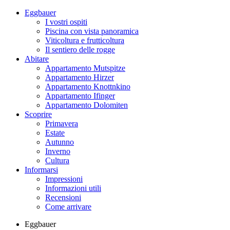
Eggbauer
I vostri ospiti
Piscina con vista panoramica
Viticoltura e frutticoltura
Il sentiero delle rogge
Abitare
Appartamento Mutspitze
Appartamento Hirzer
Appartamento Knottnkino
Appartamento Ifinger
Appartamento Dolomiten
Scoprire
Primavera
Estate
Autunno
Inverno
Cultura
Informarsi
Impressioni
Informazioni utili
Recensioni
Come arrivare
Eggbauer