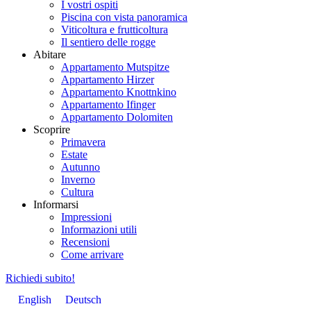
I vostri ospiti
Piscina con vista panoramica
Viticoltura e frutticoltura
Il sentiero delle rogge
Abitare
Appartamento Mutspitze
Appartamento Hirzer
Appartamento Knottnkino
Appartamento Ifinger
Appartamento Dolomiten
Scoprire
Primavera
Estate
Autunno
Inverno
Cultura
Informarsi
Impressioni
Informazioni utili
Recensioni
Come arrivare
Richiedi subito!
English
Deutsch