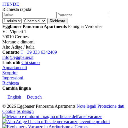
IT
EN
DE
Richiesta rapida
Eggbauer Panorama Apartments
Famiglia Verdorfer
Via Vigneti 1
39010 Cermes
Merano e dintorni
Alto Adige / Italia
Contatto
T +39 333 6342409
info@eggbauer.it
Link utili
Chi siamo
Appartamenti
Scoprire
Impressioni
Richiesta
Cambia lingua
English
Deutsch
© 2026 Eggbauer Panorama Apartments
Note legali
Protezione dati
Cookie
ps-design