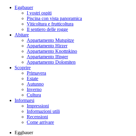
Eggbauer
I vostri ospiti
Piscina con vista panoramica
Viticoltura e frutticoltura
Il sentiero delle rogge
Abitare
Appartamento Mutspitze
Appartamento Hirzer
Appartamento Knottnkino
Appartamento Ifinger
Appartamento Dolomiten
Scoprire
Primavera
Estate
Autunno
Inverno
Cultura
Informarsi
Impressioni
Informazioni utili
Recensioni
Come arrivare
Eggbauer