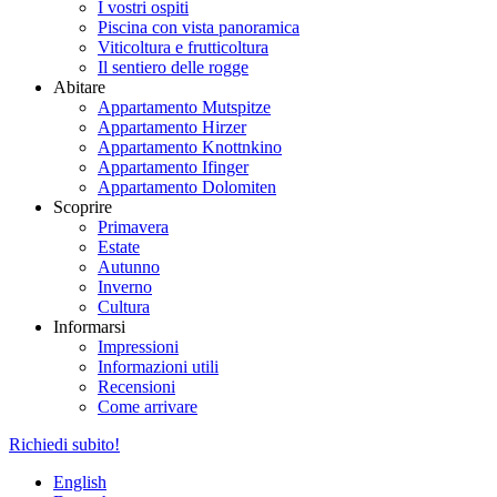
I vostri ospiti
Piscina con vista panoramica
Viticoltura e frutticoltura
Il sentiero delle rogge
Abitare
Appartamento Mutspitze
Appartamento Hirzer
Appartamento Knottnkino
Appartamento Ifinger
Appartamento Dolomiten
Scoprire
Primavera
Estate
Autunno
Inverno
Cultura
Informarsi
Impressioni
Informazioni utili
Recensioni
Come arrivare
Richiedi subito!
English