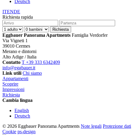
Deutsch
IT
EN
DE
Richiesta rapida
Eggbauer Panorama Apartments
Famiglia Verdorfer
Via Vigneti 1
39010 Cermes
Merano e dintorni
Alto Adige / Italia
Contatto
T +39 333 6342409
info@eggbauer.it
Link utili
Chi siamo
Appartamenti
Scoprire
Impressioni
Richiesta
Cambia lingua
English
Deutsch
© 2026 Eggbauer Panorama Apartments
Note legali
Protezione dati
Cookie
ps-design