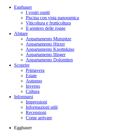
Eggbauer
I vostri ospiti
Piscina con vista panoramica
Viticoltura e frutticoltura
Il sentiero delle rogge
Abitare
Appartamento Mutspitze
Appartamento Hirzer
Appartamento Knottnkino
Appartamento Ifinger
Appartamento Dolomiten
Scoprire
Primavera
Estate
Autunno
Inverno
Cultura
Informarsi
Impressioni
Informazioni utili
Recensioni
Come arrivare
Eggbauer