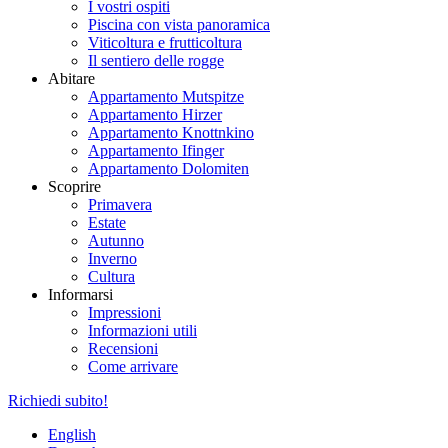
I vostri ospiti
Piscina con vista panoramica
Viticoltura e frutticoltura
Il sentiero delle rogge
Abitare
Appartamento Mutspitze
Appartamento Hirzer
Appartamento Knottnkino
Appartamento Ifinger
Appartamento Dolomiten
Scoprire
Primavera
Estate
Autunno
Inverno
Cultura
Informarsi
Impressioni
Informazioni utili
Recensioni
Come arrivare
Richiedi subito!
English