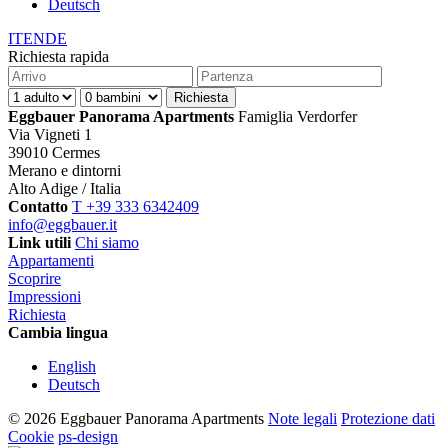
Deutsch
IT
EN
DE
Richiesta rapida
Eggbauer Panorama Apartments
Famiglia Verdorfer
Via Vigneti 1
39010 Cermes
Merano e dintorni
Alto Adige / Italia
Contatto
T +39 333 6342409
info@eggbauer.it
Link utili
Chi siamo
Appartamenti
Scoprire
Impressioni
Richiesta
Cambia lingua
English
Deutsch
© 2026 Eggbauer Panorama Apartments
Note legali
Protezione dati
Cookie
ps-design