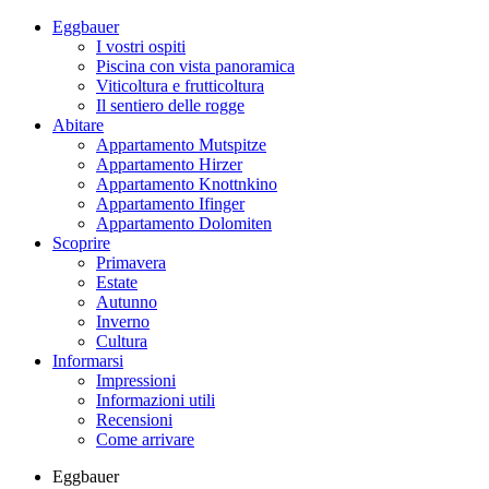
Eggbauer
I vostri ospiti
Piscina con vista panoramica
Viticoltura e frutticoltura
Il sentiero delle rogge
Abitare
Appartamento Mutspitze
Appartamento Hirzer
Appartamento Knottnkino
Appartamento Ifinger
Appartamento Dolomiten
Scoprire
Primavera
Estate
Autunno
Inverno
Cultura
Informarsi
Impressioni
Informazioni utili
Recensioni
Come arrivare
Eggbauer