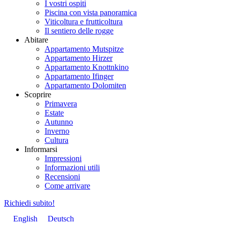
I vostri ospiti
Piscina con vista panoramica
Viticoltura e frutticoltura
Il sentiero delle rogge
Abitare
Appartamento Mutspitze
Appartamento Hirzer
Appartamento Knottnkino
Appartamento Ifinger
Appartamento Dolomiten
Scoprire
Primavera
Estate
Autunno
Inverno
Cultura
Informarsi
Impressioni
Informazioni utili
Recensioni
Come arrivare
Richiedi subito!
English
Deutsch