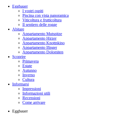
Eggbauer
I vostri ospiti
Piscina con vista panoramica
Viticoltura e frutticoltura
Il sentiero delle rogge
Abitare
Appartamento Mutspitze
Appartamento Hirzer
Appartamento Knottnkino
Appartamento Ifinger
Appartamento Dolomiten
Scoprire
Primavera
Estate
Autunno
Inverno
Cultura
Informarsi
Impressioni
Informazioni utili
Recensioni
Come arrivare
Eggbauer