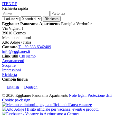
IT
EN
DE
Richiesta rapida
Eggbauer Panorama Apartments
Famiglia Verdorfer
Via Vigneti 1
39010 Cermes
Merano e dintorni
Alto Adige / Italia
Contatto
T +39 333 6342409
info@eggbauer.it
Link utili
Chi siamo
Appartamenti
Scoprire
Impressioni
Richiesta
Cambia lingua
English
Deutsch
© 2026 Eggbauer Panorama Apartments
Note legali
Protezione dati
Cookie
ps-design