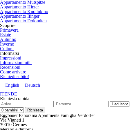
Appartamento Mutspitze
Appartamento Hirzer
Appartamento Knottnkino
Appartamento Ifinger
Appartamento Dolomiten
Scoprire
Primavera
Estate
Autunno
Inverno
Cultura
Informarsi
Impressioni
Informazioni utili
Recensioni
Come arrivare
Richiedi subito!
English
Deutsch
IT
EN
DE
Richiesta rapida
Eggbauer Panorama Apartments
Famiglia Verdorfer
Via Vigneti 1
39010 Cermes
Merano e dintorni