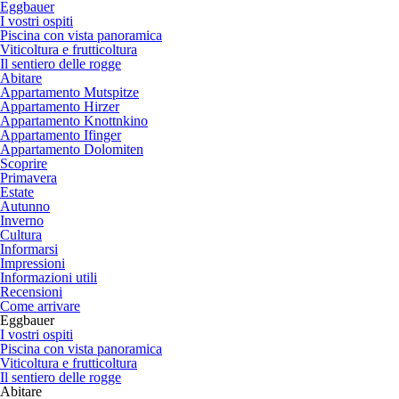
Eggbauer
I vostri ospiti
Piscina con vista panoramica
Viticoltura e frutticoltura
Il sentiero delle rogge
Abitare
Appartamento Mutspitze
Appartamento Hirzer
Appartamento Knottnkino
Appartamento Ifinger
Appartamento Dolomiten
Scoprire
Primavera
Estate
Autunno
Inverno
Cultura
Informarsi
Impressioni
Informazioni utili
Recensioni
Come arrivare
Eggbauer
I vostri ospiti
Piscina con vista panoramica
Viticoltura e frutticoltura
Il sentiero delle rogge
Abitare