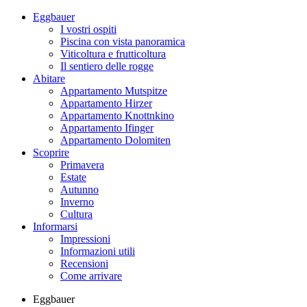
Eggbauer
I vostri ospiti
Piscina con vista panoramica
Viticoltura e frutticoltura
Il sentiero delle rogge
Abitare
Appartamento Mutspitze
Appartamento Hirzer
Appartamento Knottnkino
Appartamento Ifinger
Appartamento Dolomiten
Scoprire
Primavera
Estate
Autunno
Inverno
Cultura
Informarsi
Impressioni
Informazioni utili
Recensioni
Come arrivare
Eggbauer