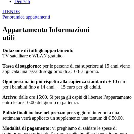
Deutsch
IT
EN
DE
Panoramica appartamenti
Appartamento
Informazioni
utili
Dotazione di tutti gli appartamenti:
TV satellitare e WLAN gratuito.
Tassa di soggiorno:
per le persone di età superiore ai 15 anni viene
applicata una tassa di soggiorno di 2,10 € al giorno.
Ogni persona in più rispetto alla capienza standard:
+ 10 euro
per i bambini fino a 14 anni, + 15 euro per gli adulti.
Arrivo:
dalle ore 15:00. Si prega gli ospiti di liberare l’appartamento
entro le ore 10:00 del giorno di partenza.
Pulizie finali incluse nel prezzo:
per soggiorni inferiori a una
settimana verrà applicato un supplemento una tantum di € 50,00.
Modalità di pagamento:
vi preghiamo di saldare le spese di
soggiorno poco prima dell’arrivo tramite bonifico bancario oppure