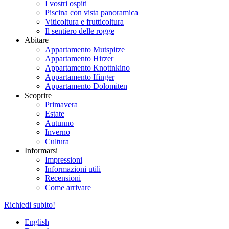
I vostri ospiti
Piscina con vista panoramica
Viticoltura e frutticoltura
Il sentiero delle rogge
Abitare
Appartamento Mutspitze
Appartamento Hirzer
Appartamento Knottnkino
Appartamento Ifinger
Appartamento Dolomiten
Scoprire
Primavera
Estate
Autunno
Inverno
Cultura
Informarsi
Impressioni
Informazioni utili
Recensioni
Come arrivare
Richiedi subito!
English