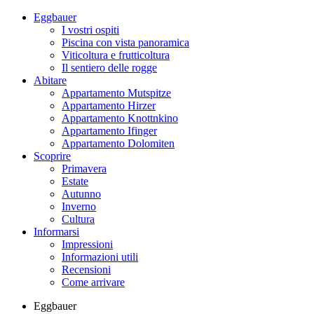
Eggbauer
I vostri ospiti
Piscina con vista panoramica
Viticoltura e frutticoltura
Il sentiero delle rogge
Abitare
Appartamento Mutspitze
Appartamento Hirzer
Appartamento Knottnkino
Appartamento Ifinger
Appartamento Dolomiten
Scoprire
Primavera
Estate
Autunno
Inverno
Cultura
Informarsi
Impressioni
Informazioni utili
Recensioni
Come arrivare
Eggbauer