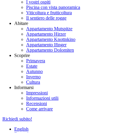
I vostri ospiti
Piscina con vista panoramica
Viticoltura e frutticoltura
Il sentiero delle rogge
Abitare
Appartamento Mutspitze
Appartamento Hirzer
Appartamento Knottnkino
Appartamento Ifinger
Appartamento Dolomiten
Scoprire
Primavera
Estate
Autunno
Inverno
Cultura
Informarsi
Impressioni
Informazioni utili
Recensioni
Come arrivare
Richiedi subito!
English