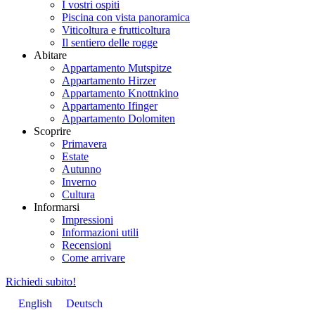
I vostri ospiti
Piscina con vista panoramica
Viticoltura e frutticoltura
Il sentiero delle rogge
Abitare
Appartamento Mutspitze
Appartamento Hirzer
Appartamento Knottnkino
Appartamento Ifinger
Appartamento Dolomiten
Scoprire
Primavera
Estate
Autunno
Inverno
Cultura
Informarsi
Impressioni
Informazioni utili
Recensioni
Come arrivare
Richiedi subito!
English
Deutsch