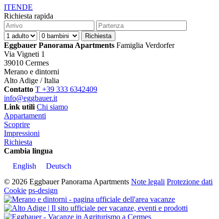
IT
EN
DE
Richiesta rapida
Eggbauer Panorama Apartments
Famiglia Verdorfer
Via Vigneti 1
39010 Cermes
Merano e dintorni
Alto Adige / Italia
Contatto
T +39 333 6342409
info@eggbauer.it
Link utili
Chi siamo
Appartamenti
Scoprire
Impressioni
Richiesta
Cambia lingua
English
Deutsch
© 2026 Eggbauer Panorama Apartments
Note legali
Protezione dati
Cookie
ps-design