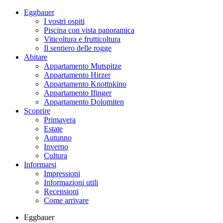
Eggbauer
I vostri ospiti
Piscina con vista panoramica
Viticoltura e frutticoltura
Il sentiero delle rogge
Abitare
Appartamento Mutspitze
Appartamento Hirzer
Appartamento Knottnkino
Appartamento Ifinger
Appartamento Dolomiten
Scoprire
Primavera
Estate
Autunno
Inverno
Cultura
Informarsi
Impressioni
Informazioni utili
Recensioni
Come arrivare
Eggbauer